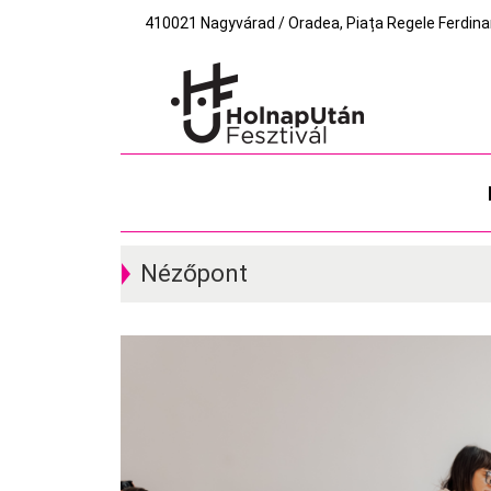
410021 Nagyvárad / Oradea, Piața Regele Ferdinand I
Nézőpont