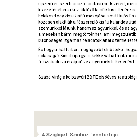
újszerű és szerteágazó tanítási módszereit, mégis
levezetésében a köztük lévő konfliktus ellenére i
belekezd egy kínai kisfiú meséjébe, amit Hajós Esz
közösen alakítják a főszereplő kisfiú kalandos út
szemünkkel látunk, hanem az agyunkkal, és az ag
a mesében bármi megtörténhet, ami megszületik a
különbséget izgalmas feladatok által szemléltett
És hogy a háttérben megfigyelő felnőtteket hogya
sokasága? Kicsit újra gyerekekké válhattunk mi mag
felszabadulva és újraélve a gyermeki lelkesedést.
Szabó Virág a kolozsvári BBTE elsőéves teatrológi
A Szigligeti Szinház fenntartója