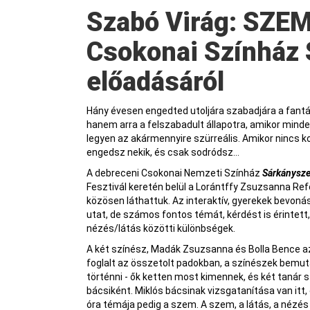
Szabó Virág: SZEMléltetés - A debreceni
Csokonai Színház
előadásáról
Hány évesen engedted utoljára szabadjára a fant
hanem arra a felszabadult állapotra, amikor min
legyen az akármennyire szürreális. Amikor nincs ko
engedsz nekik, és csak sodródsz…
A debreceni Csokonai Nemzeti Színház
Sárkánys
Fesztivál keretén belül a Lorántffy Zsuzsanna Re
közösen láthattuk. Az interaktív, gyerekek bevoná
utat, de számos fontos témát, kérdést is érintett, 
nézés/látás közötti különbségek.
A két színész, Madák Zsuzsanna és Bolla Bence az
foglalt az összetolt padokban, a színészek bemuta
történni - ők ketten most kimennek, és két tanár s
bácsiként. Miklós bácsinak vizsgatanítása van itt,
óra témája pedig a szem. A szem, a látás, a nézés 