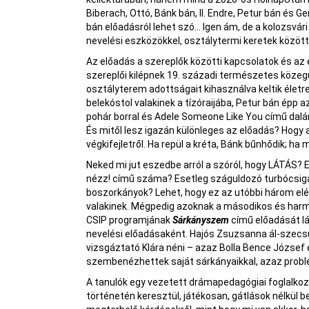
Biberach, Ottó, Bánk bán, II. Endre, Petur bán és 
bán előadásról lehet szó… Igen ám, de a kolozsvár
nevelési eszközökkel, osztálytermi keretek között
Az előadás a szereplők közötti kapcsolatok és az 
szereplői kilépnek 19. századi természetes közegü
osztályterem adottságait kihasználva keltik életre
belekóstol valakinek a tízóraijába, Petur bán épp az
pohár borral és Adele Someone Like You című dalá
És mitől lesz igazán különleges az előadás? Hogy 
végkifejletről. Ha repül a kréta, Bánk bűnhődik; ha
Neked mi jut eszedbe arról a szóról, hogy LÁTÁS? E
nézz! című száma? Esetleg száguldozó turbócsigá
boszorkányok? Lehet, hogy ez az utóbbi három elé
valakinek. Mégpedig azoknak a másodikos és harm
CSIP programjának
Sárkányszem
című előadását l
nevelési előadásaként. Hajós Zsuzsanna ál-szecsu
vizsgáztató Klára néni – azaz Bolla Bence József
szembenézhettek saját sárkányaikkal, azaz problé
A tanulók egy vezetett drámapedagógiai foglalkoz
történetén keresztül, játékosan, gátlások nélkül b