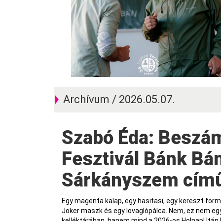
Archívum / 2026.05.07.
Szabó Éda: Beszámoló a 14. HolnapUtán
Fesztivál Bánk Bán
Sárkányszem című
Egy magenta kalap, egy hasitasi, egy kereszt formá
Joker maszk és egy lovaglópálca. Nem, ez nem egy 
kelléktárában, hanem mind a 2026-os HolnapUtán Fe