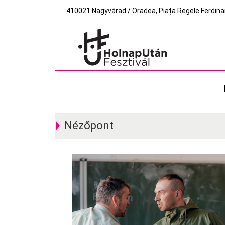
410021 Nagyvárad / Oradea, Piața Regele Ferdinand I
Nézőpont