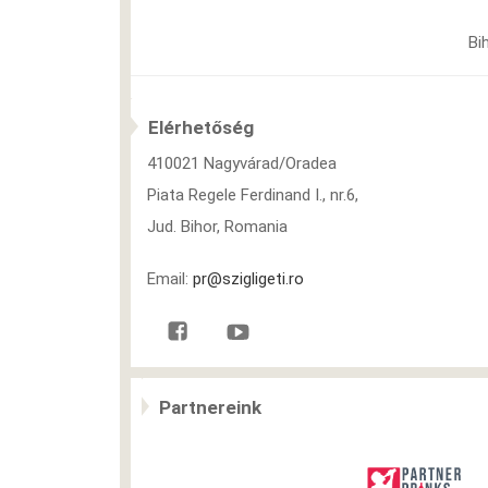
Bi
Elérhetőség
410021 Nagyvárad/Oradea
Piata Regele Ferdinand I., nr.6,
Jud. Bihor, Romania
Email:
pr@szigligeti.ro
Partnereink