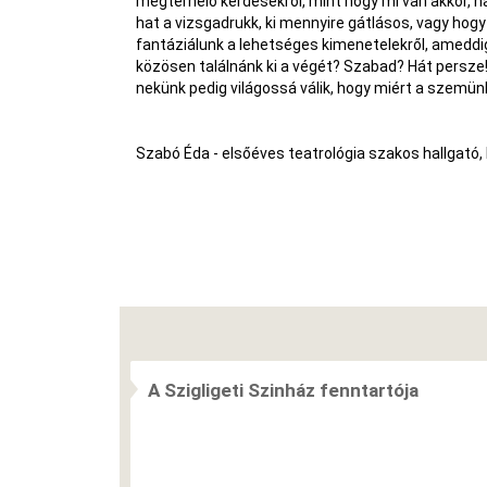
megterhelő kérdésekről, mint hogy mi van akkor, h
hat a vizsgadrukk, ki mennyire gátlásos, vagy hog
fantáziálunk a lehetséges kimenetelekről, ameddig
közösen találnánk ki a végét? Szabad? Hát persze
nekünk pedig világossá válik, hogy miért a szemün
Szabó Éda - elsőéves teatrológia szakos hallgat
A Szigligeti Szinház fenntartója