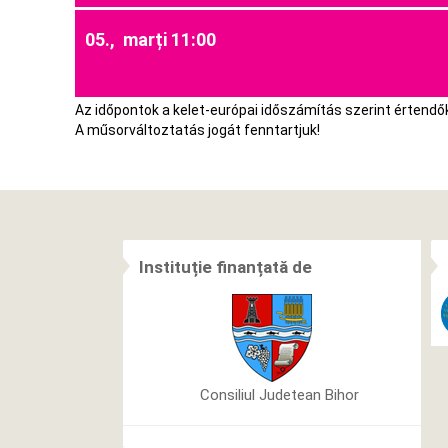
05., marți 11:00
Az időpontok a kelet-európai időszámítás szerint értendő
A műsorváltoztatás jogát fenntartjuk!
Instituție finanțată de
Consiliul Judetean Bihor