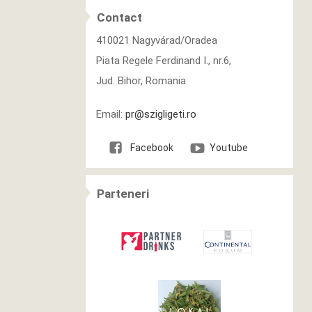
Contact
410021 Nagyvárad/Oradea
Piata Regele Ferdinand I., nr.6,
Jud. Bihor, Romania
Email:
pr@szigligeti.ro
Facebook
Youtube
Parteneri