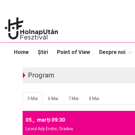
Home
Știri
Point of View
Despre noi
Program
5 Mai
6 Mai
7 Mai
8 Mai
05., marți 09:30
Liceul Ady Endre, Oradea