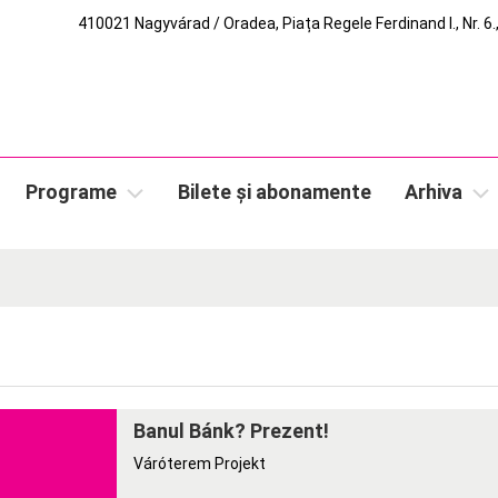
410021 Nagyvárad / Oradea, Piața Regele Ferdinand I., Nr. 6.,
Programe
Bilete și abonamente
Arhiva
Banul Bánk? Prezent!
Váróterem Projekt