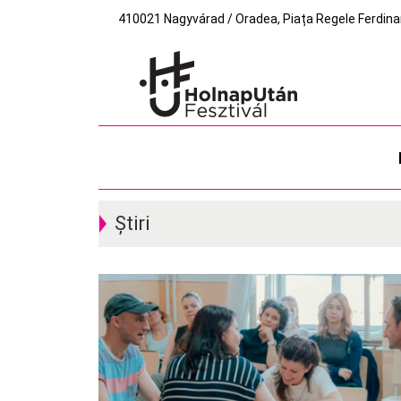
410021 Nagyvárad / Oradea, Piața Regele Ferdinand I
Știri