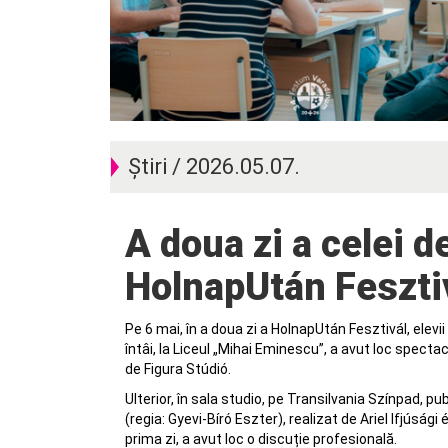
Știri / 2026.05.07.
A doua zi a celei de-a 14-a ediții a
HolnapUtán Feszti
Pe 6 mai, în a doua zi a HolnapUtán Fesztivál, elevi
întâi, la Liceul „Mihai Eminescu”, a avut loc spect
de Figura Stúdió.
Ulterior, în sala studio, pe Transilvania Színpad, p
(regia: Gyevi-Bíró Eszter), realizat de Ariel Ifjúság
prima zi, a avut loc o discuție profesională.